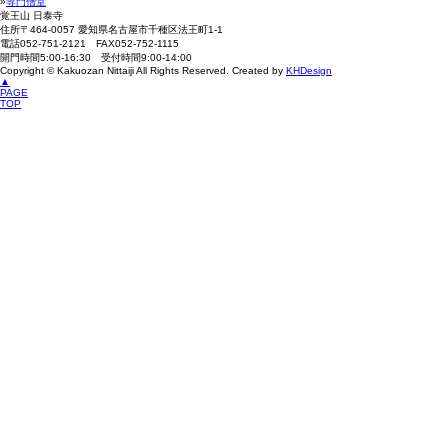
»
専門僧堂
覚王山 日泰寺
住所
〒464-0057 愛知県名古屋市千種区法王町1-1
電話
052-751-2121
FAX
052-752-1115
開門時間
5:00-16:30
受付時間
9:00-14:00
Copyright ©
Kakuozan Nittaiji
All Rights Reserved. Created by
KHDesign
▲
PAGE
TOP