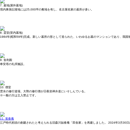
7. 墓地(屋外墓地)
境内東側丘陵地には25,000坪の敷地を有し、名古屋名家の墓所が多い。
8. 霊堂(室内墓地)
1984年(昭和59年)完成。新しい墓所の形として造られた、いわゆるお墓のマンションであり、我国初
9. 舎利殿
奉安塔の礼拝施設。
10. 僧堂
雲水の修行道場。大勢の修行僧が日夜坐禅弁道にいそしんでいる。
※一般の方は立入禁止です。
11. 覚春庵
江戸時代初頭の創建されたと考えられる旧森川如春庵「田舎家」を再建しました。 2024年3月30