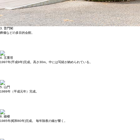
3. 普門閣
葬儀などの多目的会館。
4. 五重塔
1997年(平成9年)完成。高さ30m。中には写経が納められている。
5. 山門
1989年（平成元年）完成。
6. 鐘楼
1985年(昭和60年)完成。 毎年除夜の鐘が響く。