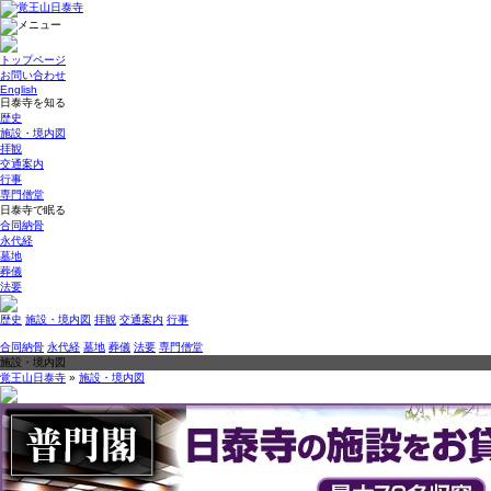
トップページ
お問い合わせ
English
日泰寺を知る
歴史
施設・境内図
拝観
交通案内
行事
専門僧堂
日泰寺で眠る
合同納骨
永代経
墓地
葬儀
法要
歴史
施設・境内図
拝観
交通案内
行事
合同納骨
永代経
墓地
葬儀
法要
専門僧堂
施設・境内図
覚王山日泰寺
»
施設・境内図