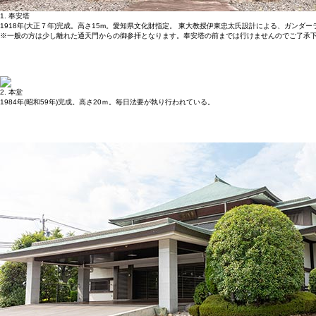
1. 奉安塔
1918年(大正７年)完成。高さ15m。愛知県文化財指定。 東大教授伊東忠太氏設計による、ガンダ
※一般の方は少し離れた通天門からの御参拝となります。奉安塔の前までは行けませんのでご了承
2. 本堂
1984年(昭和59年)完成。高さ20ｍ。毎日法要が執り行われている。