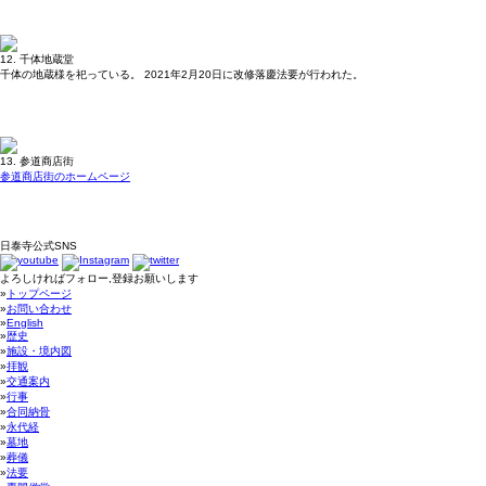
12. 千体地蔵堂
千体の地蔵様を祀っている。 2021年2月20日に改修落慶法要が行われた。
13. 参道商店街
参道商店街のホームページ
日泰寺公式SNS
よろしければフォロー,登録お願いします
»
トップページ
»
お問い合わせ
»
English
»
歴史
»
施設・境内図
»
拝観
»
交通案内
»
行事
»
合同納骨
»
永代経
»
墓地
»
葬儀
»
法要